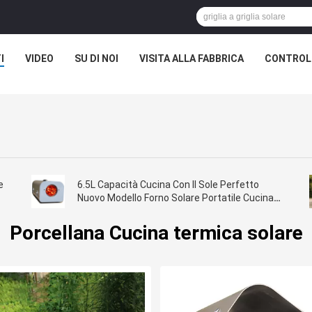
I
VIDEO
SU DI NOI
VISITA ALLA FABBRICA
CONTROLL
e
6.5L Capacità Cucina Con Il Sole Perfetto
Nuovo Modello Forno Solare Portatile Cucina
BBQ Iniziare A Cucinare Con Il Sole
Porcellana Cucina termica solare