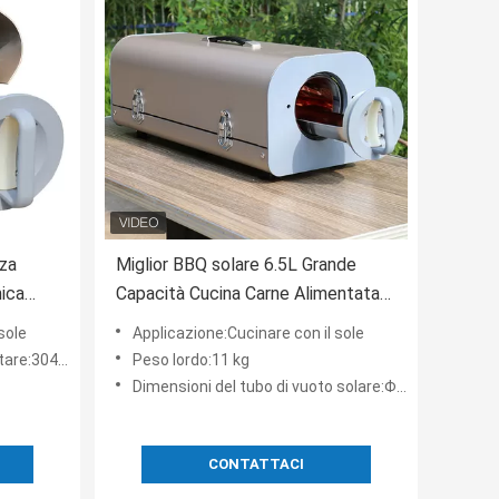
nza
Miglior BBQ solare 6.5L Grande
ica
Capacità Cucina Carne Alimentata
Da Sole Griglia Cucina Salutevole
sole
Applicazione:Cucinare con il sole
Per Il Mercato Americano
 inossidabile
Peso lordo:11 kg
Dimensioni del tubo di vuoto solare:Φ137*610 mm
CONTATTACI