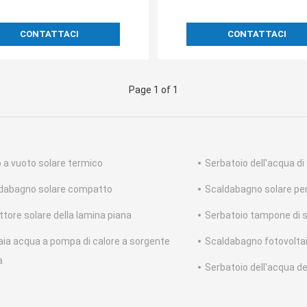
CONTATTACI
CONTATTACI
Page 1 of 1
 a vuoto solare termico
Serbatoio dell'acqua di
dabagno solare compatto
Scaldabagno solare pe
ttore solare della lamina piana
Serbatoio tampone di s
aia acqua a pompa di calore a sorgente
Scaldabagno fotovolta
a
Serbatoio dell'acqua de