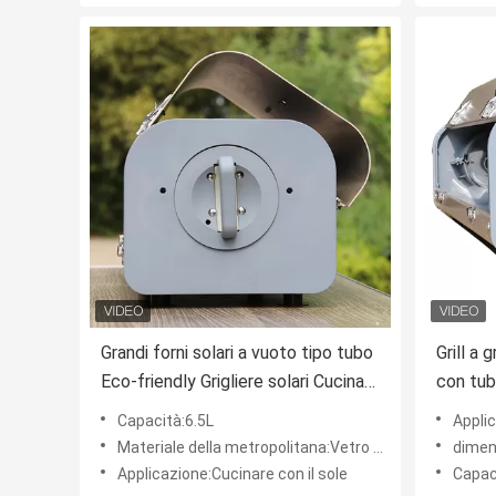
Grandi forni solari a vuoto tipo tubo
Grill a 
Eco-friendly Grigliere solari Cucina
con tub
con il sole facile e veloce Cucina al
Capacità:6.5L
Applic
sole
Materiale della metropolitana:Vetro borosilicato 3.3
dimensi
Applicazione:Cucinare con il sole
Capac