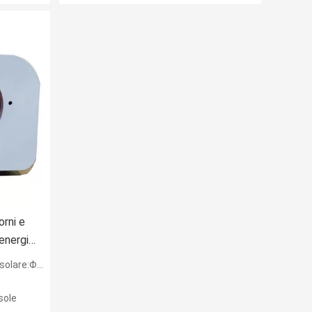
rni e
 energia
Griglia
Φ137*610 mm
sole