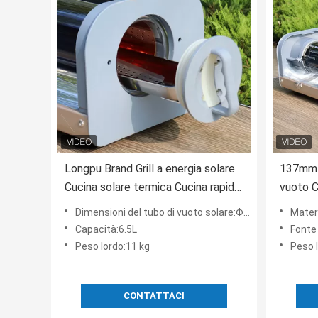
Longpu Brand Grill a energia solare
137mm 
Cucina solare termica Cucina rapida
vuoto C
con il sole Grandi stufe solari
cucinar
Dimensioni del tubo di vuoto solare:Φ137*610 mm
Material
Capacit
Capacità:6.5L
Fonte 
Peso lordo:11 kg
Peso 
CONTATTACI