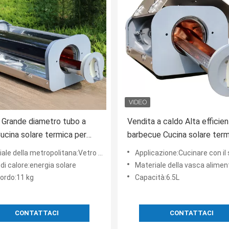
Grande diametro tubo a
Vendita a caldo Alta efficie
ucina solare termica per
barbecue Cucina solare term
e i pasti velocemente 6.5L
Griglia solare esterna per
e della metropolitana:Vetro borosilicato 3.3
Applicazione:Cucinare con il 
à cucina solo con il sole
campeggio Made in China
di calore:energia solare
Materiale della vasca alimentare:304 acciaio
lordo:11 kg
Capacità:6.5L
CONTATTACI
CONTATTACI