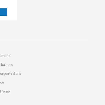
 smalto
r balcone
orgente d'aria
ico
l forno