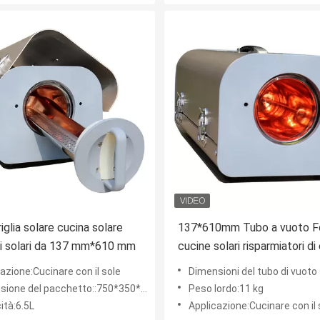
griglia solare cucina solare
137*610mm Tubo a vuoto Fo
i solari da 137 mm*610 mm
cucine solari risparmiatori di
Cucine per cucina all'aperto 
azione:Cucinare con il sole
Dimensioni del tubo di vuoto solare:
solare di grandi dimensioni
one del pacchetto::750*350*380mm ((L*W*H)
Peso lordo:11 kg
ità:6.5L
Applicazione:Cucinare con il 