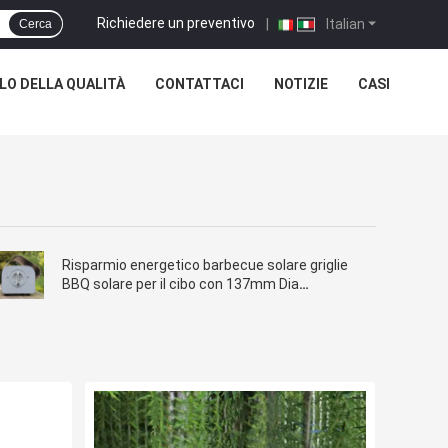
Richiedere un preventivo
|
Italian
Cerca
O DELLA QUALITÀ
CONTATTACI
NOTIZIE
CASI
Risparmio energetico barbecue solare griglie
BBQ solare per il cibo con 137mm Dia
borosilicato vetro tubo di vuoto solare