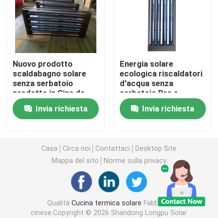
Tubo a vuoto solare termico
Serbatoio dell'acqua di smalto
Nuovo prodotto
Energia solare
scaldabagno solare
ecologica riscaldatori
senza serbatoio
d'acqua senza
Scaldabagno solare
prodotto in Cina da
serbatoio Pro e
Longpu Solar
contro Collettore
Invia richiesta
Invia richiesta
solare a tubo vuoto
Scaldabagno solare compatto
installato sul muro
Scaldabagno solare per balcone
Casa
Circa noi
Contattaci
Desktop Site
Mappa del sito
Norme sulla privacy
Scaldabagno solare senza serbatoio
Qualità
Cucina termica solare
Fabbrica
collettore solare della lamina piana
cinese.Copyright © 2026 Shandong Longpu Solar