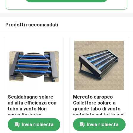
Prodotti raccomandati
Casa.
Scaldabagno solare
Mercato europeo
ad alta efficienza con
Collettore solare a
tubo a vuoto Non
grande tubo di vuoto
Prodotti
serve Serbatoi
installato sul tetto per
d'acqua utilizzati per
uso domestico
Invia richiesta
Invia richiesta
l'approvvigionamento
Video
di acqua calda