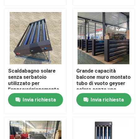
Su di noi
Visita alla fabbrica
Controllo della qualità
Scaldabagno solare
Grande capacità
Contattaci
senza serbatoio
balcone muro montato
utilizzato per
tubo di vuoto geyser
l'approvvigionamento
solare senza uso
di acqua calda
serbatoi d'acqua
Notizie
Invia richiesta
Invia richiesta
Casi
Cucina termica solare