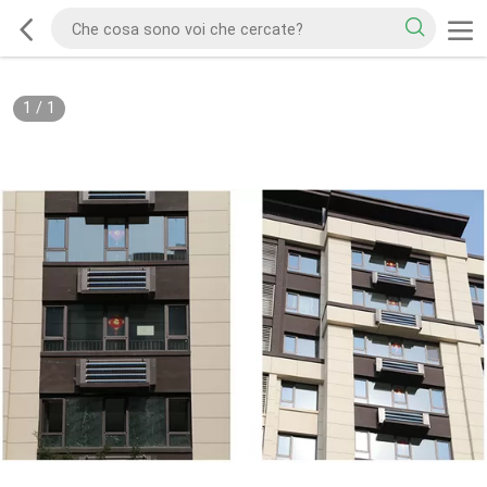
1
/
1