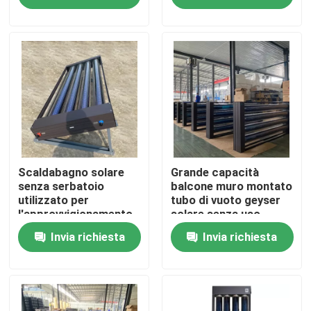
di acqua calda
Su di noi
Visita alla fabbrica
Controllo della qualità
Contattaci
Scaldabagno solare
Grande capacità
senza serbatoio
balcone muro montato
utilizzato per
tubo di vuoto geyser
l'approvvigionamento
solare senza uso
Notizie
di acqua calda
serbatoi d'acqua
Invia richiesta
Invia richiesta
Casi
Cucina termica solare