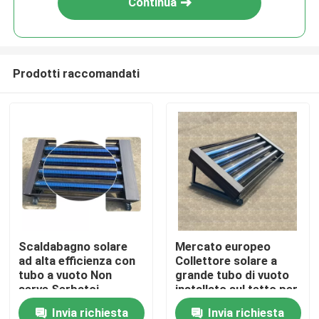
Continua
Prodotti raccomandati
Casa.
Scaldabagno solare
Mercato europeo
ad alta efficienza con
Collettore solare a
Prodotti
tubo a vuoto Non
grande tubo di vuoto
serve Serbatoi
installato sul tetto per
d'acqua utilizzati per
uso domestico
Invia richiesta
Invia richiesta
Video
l'approvvigionamento