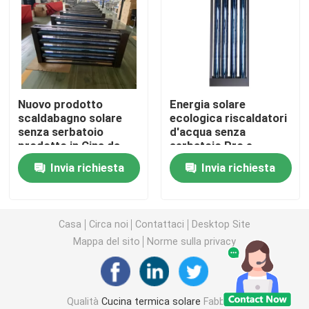
Tubo a vuoto solare termico
Serbatoio dell'acqua di smalto
Nuovo prodotto
Energia solare
scaldabagno solare
ecologica riscaldatori
Scaldabagno solare
senza serbatoio
d'acqua senza
prodotto in Cina da
serbatoio Pro e
Longpu Solar
contro Collettore
Scaldabagno solare compatto
Invia richiesta
Invia richiesta
solare a tubo vuoto
installato sul muro
Scaldabagno solare per balcone
Casa
Circa noi
Contattaci
Desktop Site
Mappa del sito
Norme sulla privacy
Scaldabagno solare senza serbatoio
collettore solare della lamina piana
Qualità
Cucina termica solare
Fabbrica