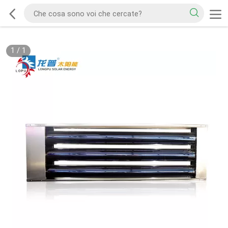
1
/
1