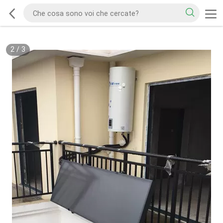
2
/
3