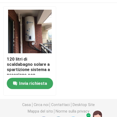
120 litri di
scaldabagno solare a
spartizione sistema a
pressione con
serbatoio di acqua
Casa.
Invia richiesta
solare smaltato
Prodotti
Casa
Circa noi
Contattaci
Desktop Site
Mappa del sito
Norme sulla privacy
Video