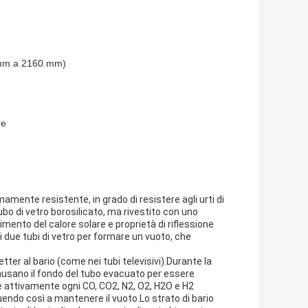
mm a 2160 mm)
re
amente resistente, in grado di resistere agli urti di
ubo di vetro borosilicato, ma rivestito con uno
ento del calore solare e proprietà di riflessione
i due tubi di vetro per formare un vuoto, che
etter al bario (come nei tubi televisivi).Durante la
usano il fondo del tubo evacuato per essere
be attivamente ogni CO, CO2, N2, O2, H2O e H2
endo così a mantenere il vuoto.Lo strato di bario