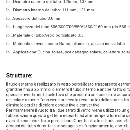
Diametro esterno del tubo
: 125mm, 137mm
Io...
Diametro interno del tubo: 111 mm, 121 mm
Io...
Spessore del tubo:3.0 mm
Io...
Lunghezza del tubo:
566/600/700/850/1860/2160 mm (da 566 
Io...
Materiale
di tubo
:Vetro borosilicato 3.3
Io...
Materiale di rivestimento
:
Rame, alluminio, acciaio inossidabile
Io...
Applicazione:
Cucina solare, scaldabagno solare, collettore sola
Io...
Strutture:
Il tubo esterno è realizzato in vetro borosilicato trasparente estrem
grandine fino a 25 mm di diametro.Il tubo interno è anche fatto di t
speciale rivestimento selettivo che presenta un eccellente assorbim
del calore minime.L'aria viene prelevata (evacuata) dallo spazio tra 
elimina le perdite di calore conduttive e convettive.
Per mantenere il vuoto tra i due strati di vetro, viene utilizzato un g
fabbricazione questo getter è esposto ad alte temperature che ca
rivestito con uno strato puro di barioQuesto strato di bario assor
emessi dal tubo durante lo stoccaggio e il funzionamento, contribu