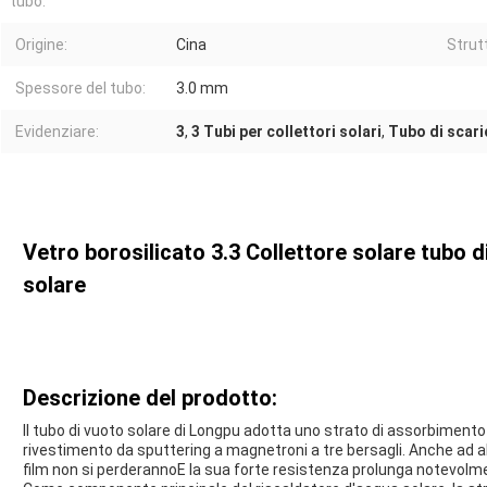
tubo:
Origine:
Cina
Strut
Spessore del tubo:
3.0 mm
Evidenziare:
3
,
3 Tubi per collettori solari
,
Tubo di scari
Vetro borosilicato 3.3 Collettore solare tubo d
solare
Descrizione del prodotto:
Il tubo di vuoto solare di Longpu adotta uno strato di assorbimento
rivestimento da sputtering a magnetroni a tre bersagli. Anche ad alt
film non si perderannoE la sua forte resistenza prolunga notevolme