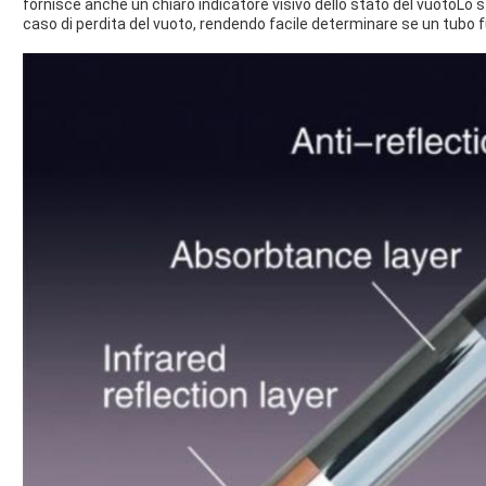
fornisce anche un chiaro indicatore visivo dello stato del vuotoLo st
caso di perdita del vuoto, rendendo facile determinare se un tub