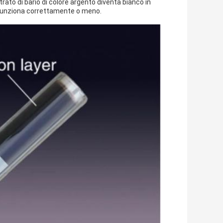
rato di bario di colore argento diventa bianco in
o funziona correttamente o meno.