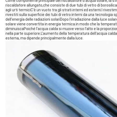
Come componente principale del riscaldatore d'acqua solare, la st
riscaldatore allungato,che consiste di due tubi di vetro di borosil
agli urti termiciC'è un vuoto tra gli strati interni ed esterni.I rive
rivestiti sulla superficie dei tubi di vetro interni da una tecnolog
dell'energia delle radiazioni solariDopo l'irradiazione dalla luce solar
solare viene convertita in energia termica.in modo che la temperat
diminuiscaPoiché l'acqua calda si muove verso l'alto e la proporzi
nella parte superiore.L'aumento della temperatura dell'acqua calda
esterna, ma dipende principalmente dalla luce.