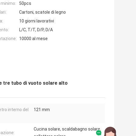
e minimo:
50pcs
ari:
Cartoni, scatole di legno
a:
10 giorni lavorativi
ento:
L/C, T/T, D/P, D/A
ntazione:
10000 al mese
 tre tubo di vuoto solare alto
tro interno del
121 mm
Cucina solare, scaldabagno solare,
cazione: