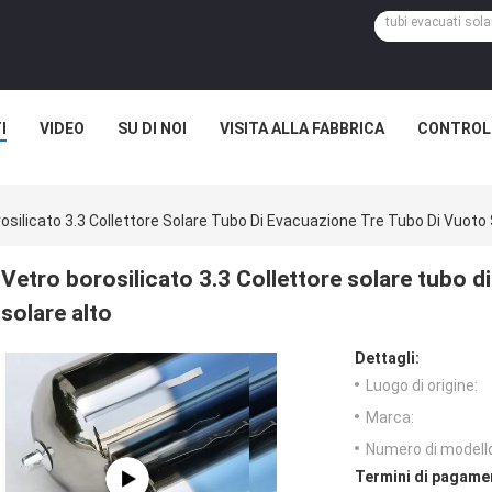
I
VIDEO
SU DI NOI
VISITA ALLA FABBRICA
CONTROLL
osilicato 3.3 Collettore Solare Tubo Di Evacuazione Tre Tubo Di Vuoto 
Vetro borosilicato 3.3 Collettore solare tubo d
solare alto
Dettagli:
Luogo di origine:
Marca:
Numero di modell
Termini di pagame