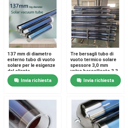
Su di noi
Visita alla fabbrica
Controllo della qualità
137 mm di diametro
Tre bersagli tubo di
esterno tubo di vuoto
vuoto termico solare
solare per le esigenze
spessore 3,0 mm
Contattaci
del cliente
vetro borosilicato 3,3
materiale
Invia richiesta
Invia richiesta
Notizie
Casi
Cucina termica solare