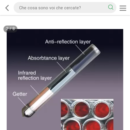
2
/
8