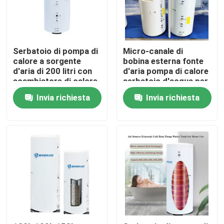
Su di noi
Serbatoio di pompa di
Micro-canale di
Visita alla fabbrica
calore a sorgente
bobina esterna fonte
d'aria di 200 litri con
d'aria pompa di calore
scambiatore di calore
serbatoio d'acqua per
a bobina interna in
il riscaldamento e
Controllo della qualità
Invia richiesta
Invia richiesta
acciaio inossidabile da
l'approvvigionamento
316 litri
di acqua calda
Contattaci
Notizie
Casi
Cucina termica solare