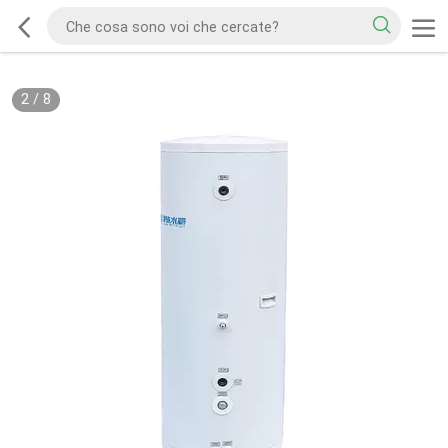
2
/
8