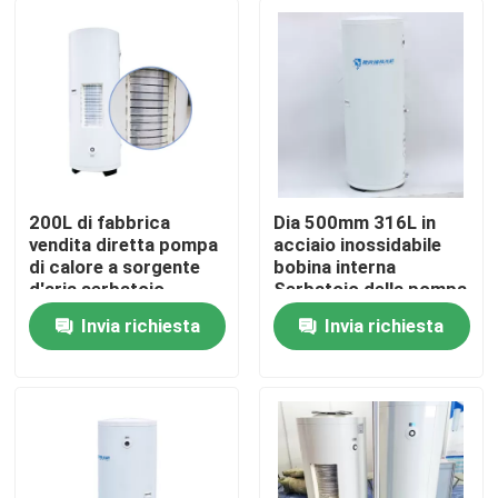
200L di fabbrica
Dia 500mm 316L in
vendita diretta pompa
acciaio inossidabile
di calore a sorgente
bobina interna
d'aria serbatoio
Serbatoio della pompa
dell'acqua con
di calore della fonte
Invia richiesta
Invia richiesta
scambiatore di calore
d'aria con cilindro
Casa.
di bobina esterna
interno smaltato
micro-canale
Prodotti
Video