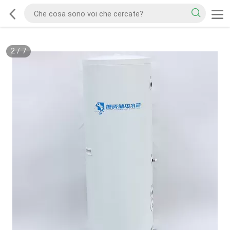
2
/
7