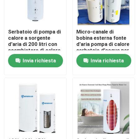
Su di noi
Serbatoio di pompa di
Micro-canale di
Visita alla fabbrica
calore a sorgente
bobina esterna fonte
d'aria di 200 litri con
d'aria pompa di calore
scambiatore di calore
serbatoio d'acqua per
a bobina interna in
il riscaldamento e
Controllo della qualità
Invia richiesta
Invia richiesta
acciaio inossidabile da
l'approvvigionamento
316 litri
di acqua calda
Contattaci
Notizie
Casi
Cucina termica solare