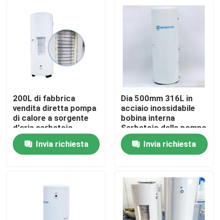
200L di fabbrica
Dia 500mm 316L in
vendita diretta pompa
acciaio inossidabile
di calore a sorgente
bobina interna
d'aria serbatoio
Serbatoio della pompa
dell'acqua con
di calore della fonte
Invia richiesta
Invia richiesta
scambiatore di calore
d'aria con cilindro
Casa.
di bobina esterna
interno smaltato
micro-canale
Prodotti
Video