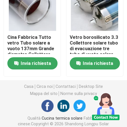
Tubo a vuoto solare termico
Serbatoio dell'acqua di smalto
Cina Fabbrica Tutto
Vetro borosilicato 3.3
vetro Tubo solare a
Collettore solare tubo
vuoto 137mm Grande
di evacuazione tre
Scaldabagno solare
diametro Collettore
tubo di vuoto solare
solare Tubo solare
alto
Invia richiesta
Invia richiesta
evacuato
Scaldabagno solare compatto
Scaldabagno solare per balcone
Casa
Circa noi
Contattaci
Desktop Site
Mappa del sito
Norme sulla privacy
Scaldabagno solare senza serbatoio
Qualità
Cucina termica solare
Fabbrica
collettore solare della lamina piana
cinese.Copyright © 2026 Shandong Longpu Solar