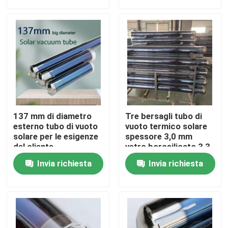
Su di noi
Visita alla fabbrica
Controllo della qualità
137 mm di diametro
Tre bersagli tubo di
Contattaci
esterno tubo di vuoto
vuoto termico solare
solare per le esigenze
spessore 3,0 mm
del cliente
vetro borosilicato 3,3
materiale
Notizie
Invia richiesta
Invia richiesta
Casi
Cucina termica solare