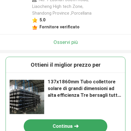
Liaocheng High tech Zone,
Shandong Province ,Porcellana
5.0
Fornitore verificato
Osservi più
Ottieni il miglior prezzo per
137x1860mm Tubo collettore
solare di grandi dimensioni ad
alta efficienza Tre bersagli tutto
vetro Tubo di vuoto solare
termico
Continua