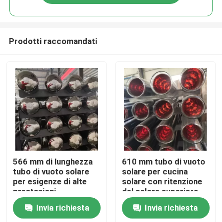
Prodotti raccomandati
Casa.
566 mm di lunghezza
610 mm tubo di vuoto
tubo di vuoto solare
solare per cucina
per esigenze di alte
solare con ritenzione
Prodotti
prestazioni
del calore superiore
Invia richiesta
Invia richiesta
Video