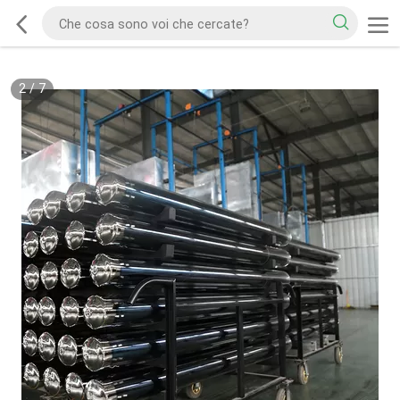
2
/
7