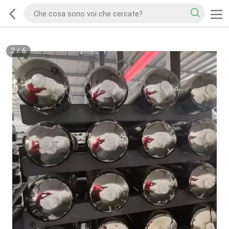
2
/
6