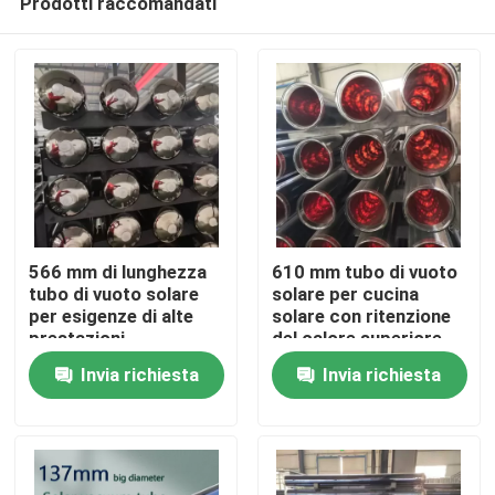
Prodotti raccomandati
566 mm di lunghezza
610 mm tubo di vuoto
tubo di vuoto solare
solare per cucina
per esigenze di alte
solare con ritenzione
prestazioni
del calore superiore
Casa.
Invia richiesta
Invia richiesta
Prodotti
Video