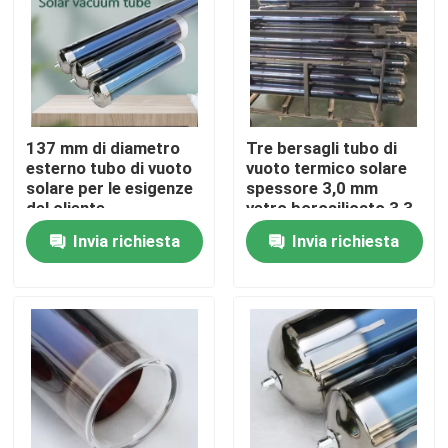
Su di noi
Visita alla fabbrica
137 mm di diametro
Tre bersagli tubo di
esterno tubo di vuoto
vuoto termico solare
Controllo della qualità
solare per le esigenze
spessore 3,0 mm
del cliente
vetro borosilicato 3,3
materiale
Invia richiesta
Invia richiesta
Contattaci
Notizie
Casi
Cucina termica solare