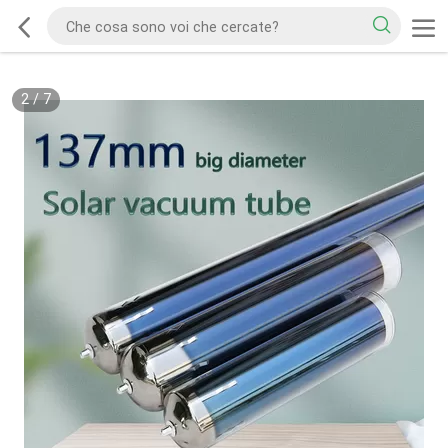
2
/
7