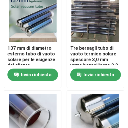
Su di noi
Visita alla fabbrica
137 mm di diametro
Tre bersagli tubo di
Controllo della qualità
esterno tubo di vuoto
vuoto termico solare
solare per le esigenze
spessore 3,0 mm
del cliente
vetro borosilicato 3,3
Contattaci
materiale
Invia richiesta
Invia richiesta
Notizie
Casi
Cucina termica solare